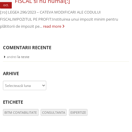
FISCAL si nu numai[:]
oct.
[:ro] LEGEA 296/2023 – CATEVA MODIFICARI ALE CODULUI
FISCALIMPOZITUL PE PROFIT:Instituirea unui impozit minim pentru
plătitorii de impozit pe...
read more
COMENTARII RECENTE
la
teste
andrei
ARHIVE
Arhive
ETICHETE
BITM CONTABILITATE
CONSULTANTA
EXPERTIZE