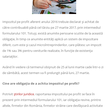
Impozitul pe profit aferent anului 2016 trebuie declarat și achitat de
către contribuabili până cel târziu pe 27 martie 2017, prin intermediul
formularului 101. Totuși, există anumite persoane scutite de la această
obligație, în timp ce anumite entități aplică un sistem de impozitare
diferit, cum este și cazul microîntreprinderilor, care plătesc un impozit
de 1% sau 3% pentru veniturile realizate, în funcție de existența
salariaților.
Având în vedere că termenul obişnuit de 25 al lunii martie cade într-o zi
de sâmbătă, acest termen va fi prelungit până luni, 27 martie.
Cine are obligaţia de a achita impozitul pe profit?
Potrivit
ştirilor juridice
, raportarea impozitului pe profit se face în
prezent prin intermediul formularului 101, iar obligația revine, printre
altele, firmelor din România, firmelor străine care desfășoară activitate