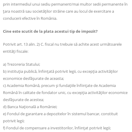
prin intermediul unui sediu permanent/mai multor sedii permanente în
țara noastră sau societăților străine care au locul de exercitare a
conducerii efective în România.
Cine este scutit de la plata acestui tip de impozit?
Potrivit art. 13 alin. 2) C. fiscal nu trebuie să achite acest următoarele
entităţi fiscale:
a) Trezoreria Statului;
b) instituţia publică, înfiinţată potrivit legii, cu excepţia activităţilor
economice desfăşurate de aceasta;
c) Academia Română, precum şi fundaţiile înfiinţate de Academia
Română în calitate de fondator unic, cu excepţia activităţilor economice
desfăşurate de acestea;
d) Banca Naţională a României;
e) Fondul de garantare a depozitelor în sistemul bancar, constituit
potrivit legii;
f) Fondul de compensare a investitorilor, înfiinţat potrivit legii;