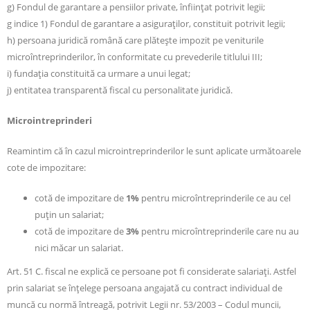
g) Fondul de garantare a pensiilor private, înfiinţat potrivit legii;
g indice 1) Fondul de garantare a asiguraţilor, constituit potrivit legii;
h) persoana juridică română care plăteşte impozit pe veniturile
microîntreprinderilor, în conformitate cu prevederile titlului III;
i) fundaţia constituită ca urmare a unui legat;
j) entitatea transparentă fiscal cu personalitate juridică.
Microintreprinderi
Reamintim că în cazul microintreprinderilor le sunt aplicate următoarele
cote de impozitare:
cotă de impozitare de
1%
pentru microîntreprinderile ce au cel
puţin un salariat;
cotă de impozitare de
3%
pentru microîntreprinderile care nu au
nici măcar un salariat.
Art. 51 C. fiscal ne explică ce persoane pot fi considerate salariaţi. Astfel
prin salariat se înţelege persoana angajată cu contract individual de
muncă cu normă întreagă, potrivit Legii nr. 53/2003 – Codul muncii,