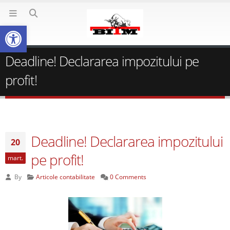
Deschide bara de unelte
Deadline! Declararea impozitului pe
profit!
Deadline! Declararea impozitului
20
pe profit!
mart.
By
Articole contabilitate
0 Comments