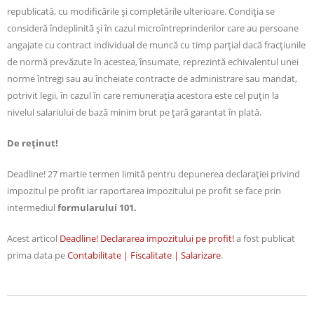
republicată, cu modificările şi completările ulterioare. Condiţia se
consideră îndeplinită şi în cazul microîntreprinderilor care au persoane
angajate cu contract individual de muncă cu timp parţial dacă fracţiunile
de normă prevăzute în acestea, însumate, reprezintă echivalentul unei
norme întregi sau au încheiate contracte de administrare sau mandat,
potrivit legii, în cazul în care remuneraţia acestora este cel puţin la
nivelul salariului de bază minim brut pe ţară garantat în plată.
De reţinut!
Deadline! 27 martie termen limită pentru depunerea declaraţiei privind
impozitul pe profit iar raportarea impozitului pe profit se face prin
intermediul
formularului 101.
Acest articol
Deadline! Declararea impozitului pe profit!
a fost publicat
prima data pe
Contabilitate | Fiscalitate | Salarizare
.