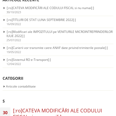
[:ro]CATEVA MODIFICĂRI ALE CODULUI FISCAL si nu numai[:]
30/10/2023
[:ro]TITLURI DE STAT LUNA SEPTEMBRIE 2022[:]
16/09/2022
[:ro]Modificari ale IMPOZITULUI pe VENITURILE MICROINTREPRINDERILOR
IULIE 2022[:]
25/07/2022
[:ro]Curierii vor transmite catre ANAF date privind trimiterile postale[:]
19/05/2022
[:ro]Sistemul RO e-Transport[:]
12/04/2022
CATEGORII
Articole contabilitate
S
[:ro]CATEVA MODIFICĂRI ALE CODULUI
30