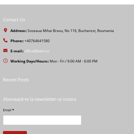
Contact Us
Address::
Soseaua Mihai Bravu, No 116, Bucharest, Roumania
Phone::
+40764641580
E-mail::
office@bitm.ro
Working Days/Hours::
Mon - Fri / 9:00 AM - 6:00 PM
Recent Posts
Abonează-te la newsletter-ul nostru
Email
*