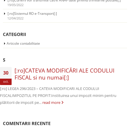
[:ro]Curierii vor transmite catre ANAF date privind trimiterile postale[:]
19/05/2022
[:ro]Sistemul RO e-Transport[:]
12/04/2022
CATEGORII
Articole contabilitate
S
[:ro]CATEVA MODIFICĂRI ALE CODULUI
30
FISCAL si nu numai[:]
oct.
[:ro] LEGEA 296/2023 – CATEVA MODIFICARI ALE CODULUI
FISCALIMPOZITUL PE PROFIT:Instituirea unui impozit minim pentru
plătitorii de impozit pe...
read more
COMENTARII RECENTE