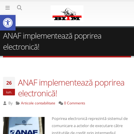
Deschide bara de unelte
ANAF implementează poprirea
electronică!
ANAF implementează poprirea
26
electronică!
iun.
By
Articole contabilitate
0 Comments
Poprirea electronică reprezintă sistemul de
comunicare a actelor de executare către
instituțiile de credit prin intermediul