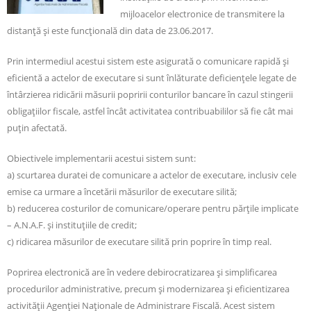
mijloacelor electronice de transmitere la
distanță şi este funcțională din data de 23.06.2017.
Prin intermediul acestui sistem este asigurată o comunicare rapidă și
eficientă a actelor de executare si sunt înlăturate deficiențele legate de
întârzierea ridicării măsurii popririi conturilor bancare în cazul stingerii
obligațiilor fiscale, astfel încât activitatea contribuabililor să fie cât mai
puțin afectată.
Obiectivele implementarii acestui sistem sunt:
a) scurtarea duratei de comunicare a actelor de executare, inclusiv cele
emise ca urmare a încetării măsurilor de executare silită;
b) reducerea costurilor de comunicare/operare pentru părţile implicate
– A.N.A.F. şi instituţiile de credit;
c) ridicarea măsurilor de executare silită prin poprire în timp real.
Poprirea electronică are în vedere debirocratizarea şi simplificarea
procedurilor administrative, precum şi modernizarea şi eficientizarea
activităţii Agenţiei Naţionale de Administrare Fiscală. Acest sistem