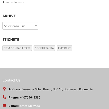
la
teste
andrei
ARHIVE
Arhive
ETICHETE
BITM CONTABILITATE
CONSULTANTA
EXPERTIZE
Contact Us
Address::
Soseaua Mihai Bravu, No 116, Bucharest, Roumania
Phone::
+40764641580
E-mail::
office@bitm.ro