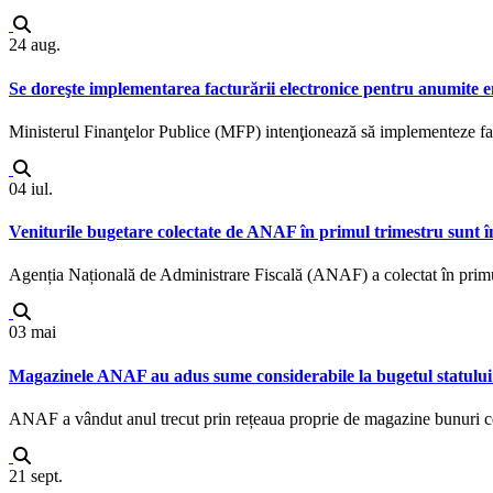
24
aug.
Se doreşte implementarea facturării electronice pentru anumite en
Ministerul Finanţelor Publice (MFP) intenţionează să implementeze factur
04
iul.
Veniturile bugetare colectate de ANAF în primul trimestru sunt în
Agenția Națională de Administrare Fiscală (ANAF) a colectat în primul
03
mai
Magazinele ANAF au adus sume considerabile la bugetul statului
ANAF a vândut anul trecut prin rețeaua proprie de magazine bunuri confi
21
sept.