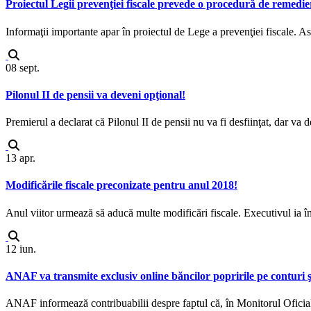
Proiectul Legii prevenţiei fiscale prevede o procedură de remedie
Informaţii importante apar în proiectul de Lege a prevenţiei fiscale. Ast
08
sept.
Pilonul II de pensii va deveni opţional!
Premierul a declarat că Pilonul II de pensii nu va fi desfiinţat, dar va d
13
apr.
Modificările fiscale preconizate pentru anul 2018!
Anul viitor urmează să aducă multe modificări fiscale. Executivul ia în 
12
iun.
ANAF va transmite exclusiv online băncilor popririle pe conturi şi 
ANAF informează contribuabilii despre faptul că, în Monitorul Oficial