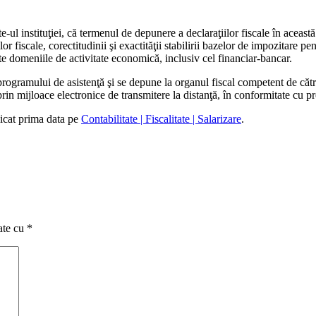
ul instituţiei, că termenul de depunere a declaraţiilor fiscale în această
iilor fiscale, corectitudinii şi exactităţii stabilirii bazelor de impozitare
oate domeniile de activitate economică, inclusiv cel financiar-bancar.
rogramului de asistenţă şi se depune la organul fiscal competent de cătr
rin mijloace electronice de transmitere la distanţă, în conformitate cu pr
licat prima data pe
Contabilitate | Fiscalitate | Salarizare
.
ate cu
*