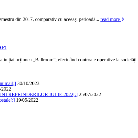
emestru din 2017, comparativ cu aceeași perioadă...
read more
NAF!
a inițiat acțiunea „Ballroom”, efectuând controale operative la societăți 
umai[:]
30/10/2023
/2022
ROINTREPRINDERILOR IULIE 2022[:]
25/07/2022
stale[:]
19/05/2022