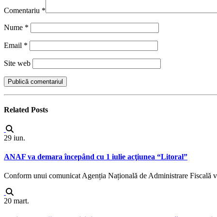
Comentariu
*
Nume
*
Email
*
Site web
Related
Posts
29
iun.
ANAF va demara începând cu 1 iulie acţiunea “Litoral”
Conform unui comunicat Agenția Națională de Administrare Fiscală va de
20
mart.