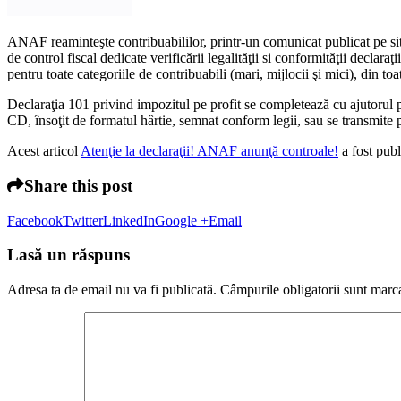
ANAF reaminteşte contribuabililor, printr-un comunicat publicat pe site-
de control fiscal dedicate verificării legalităţii si conformităţii declaraţ
pentru toate categoriile de contribuabili (mari, mijlocii şi mici), din t
Declaraţia 101 privind impozitul pe profit se completează cu ajutorul p
CD, însoţit de formatul hârtie, semnat conform legii, sau se transmite p
Acest articol
Atenţie la declaraţii! ANAF anunţă controale!
a fost pub
Share this post
Facebook
Twitter
LinkedIn
Google +
Email
Lasă un răspuns
Adresa ta de email nu va fi publicată.
Câmpurile obligatorii sunt marc