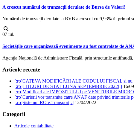
A crescut numărul de tranzacţii derulate de Bursa de Valori!
Numărul de tranzacții derulate la BVB a crescut cu 9,93% în primul s
07
iul.
Societăţile care organizează evenimente au fost controlate de A
Agenția Națională de Administrare Fiscală, prin structurile antifraudă, 
Articole recente
[:ro]CATEVA MODIFICĂRI ALE CODULUI FISCAL si nu n
[:ro]TITLURI DE STAT LUNA SEPTEMBRIE 2022[:]
16/09
[:ro]Modificari ale IMPOZITULUI pe VENITURILE MIC
[:ro]Curierii vor transmite catre ANAF date privind trimiterile po
[:ro]Sistemul RO e-Transport[:]
12/04/2022
Categorii
Articole contabilitate