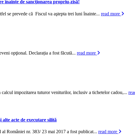
re înainte de sancţionarea propriu-zisă!
fel se prevede că Fiscul va aştepta trei luni înainte...
read more
eveni opţional. Declarația a fost făcută...
read more
calcul impozitarea tuturor veniturilor, inclusiv a tichetelor cadou,...
re
alte acte de executare silită
 al României nr. 383/ 23 mai 2017 a fost publicat...
read more