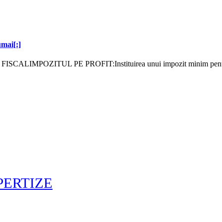
ai[:]
IMPOZITUL PE PROFIT:Instituirea unui impozit minim pentru plă
PERTIZE