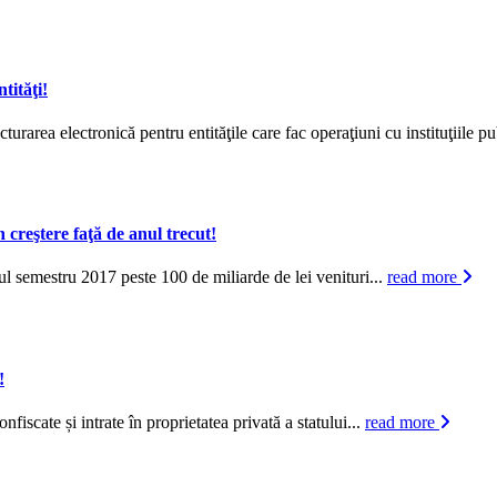
tităţi!
area electronică pentru entităţile care fac operaţiuni cu instituţiile pu
 creştere faţă de anul trecut!
 semestru 2017 peste 100 de miliarde de lei venituri...
read more
!
scate și intrate în proprietatea privată a statului...
read more