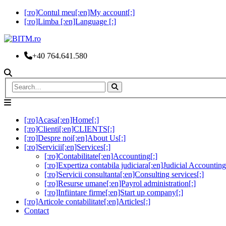
[:ro]Contul meu[:en]My account[:]
[:ro]Limba [:en]Language [:]
+40 764.641.580
[:ro]Acasa[:en]Home[:]
[:ro]Clienti[:en]CLIENTS[:]
[:ro]Despre noi[:en]About Us[:]
[:ro]Servicii[:en]Services[:]
[:ro]Contabilitate[:en]Accounting[:]
[:ro]Expertiza contabila judiciara[:en]Judicial Accounting
[:ro]Servicii consultanta[:en]Consulting services[:]
[:ro]Resurse umane[:en]Payrol administration[:]
[:ro]Infiintare firme[:en]Start up company[:]
[:ro]Articole contabilitate[:en]Articles[:]
Contact