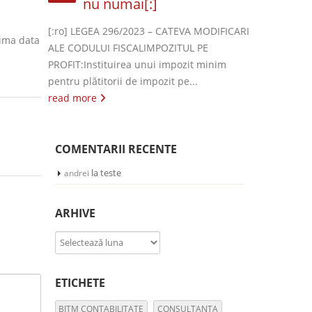
nu numai[:]
[:ro] LEGEA 296/2023 – CATEVA MODIFICARI
rima data
ALE CODULUI FISCALIMPOZITUL PE
PROFIT:Instituirea unui impozit minim
pentru plătitorii de impozit pe...
read more
COMENTARII RECENTE
la
teste
andrei
ARHIVE
Arhive
ETICHETE
BITM CONTABILITATE
CONSULTANTA