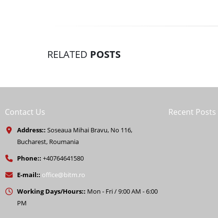
RELATED
POSTS
Contact Us
Recent Posts
Address::
Soseaua Mihai Bravu, No 116,
Bucharest, Roumania
Phone::
+40764641580
E-mail::
office@bitm.ro
Working Days/Hours::
Mon - Fri / 9:00 AM - 6:00
PM