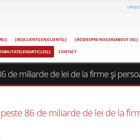
[:RO]C
E[:]
[:RO]CLIENTI[:EN]CLIENTS[:]
[:RO]DESPRE NOI[:EN]ABOUT US[:]
ABILITATE[:EN]ARTICLES[:]
CONTACT
de miliarde de lei de la firme şi persoa
este 86 de miliarde de lei de la firm
s