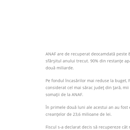
ANAF are de recuperat deocamdată peste 86 d
sfârşitul anului trecut. 90% din restanţe ap
două miliarde.
Pe fondul încasărilor mai reduse la buget, F
considerat cel mai sărac judeţ din ţară, mi
somaţii de la ANAF.
În primele două luni ale acestui an au fost
creanţelor de 23,6 milioane de lei.
Fiscul s-a declarat decis să recupereze cât 