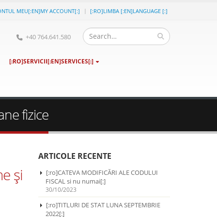
ONTUL MEU[:EN]MY ACCOUNT[:]
[:RO]LIMBA [:EN]LANGUAGE [:]
+40 764.641.580
[:RO]SERVICII[:EN]SERVICES[:]
ne fizice
ARTICOLE RECENTE
e şi
[:ro]CATEVA MODIFICĂRI ALE CODULUI
FISCAL si nu numai[:]
30/10/2023
[:ro]TITLURI DE STAT LUNA SEPTEMBRIE
2022[:]