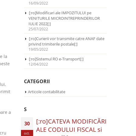
16/09/2022
[:ro]Modificari ale IMPOZITULUI pe
VENITURILE MICROINTREPRINDERILOR
IULIE 2022[:]
25/07/2022
[:ro]Curierii vor transmite catre ANAF date
privind trimiterile postale[:]
19/05/2022
e la
[:ro]Sistemul RO e-Transport[:]
peste
12/04/2022
CATEGORII
ui,
primit
Articole contabilitate
S
oare a
[:ro]CATEVA MODIFICĂRI
30
ALE CODULUI FISCAL si
ucru
oct.