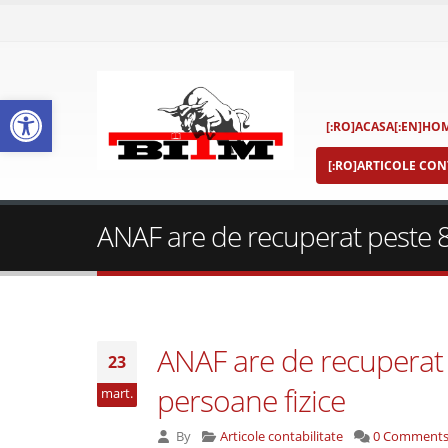
Deschide bara de unelte
[:RO]ACASA[:EN]HOM
[:RO]ARTICOLE CONT
ANAF are de recuperat peste 86 
ANAF are de recuperat p
23
persoane fizice
mart.
By
Articole contabilitate
0 Comment