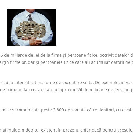
e miliarde de lei de la firme şi persoane fizice, potrivit datelor d
arţin firmelor, dar şi persoanele fizice care au acumulat datorii de 
iscul a intensificat măsurile de executare silită. De exemplu, în Vasl
i de oameni datorează statului aproape 24 de milioane de lei şi au 
 emise şi comunicate peste 3.800 de somaţii către debitori, cu o val
mai mult din debitul existent în prezent, chiar dacă pentru acest l