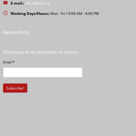
E-mail::
office@bitm.ro
Working Days/Hours::
Mon - Fri / 9:00 AM - 6:00 PM
Recent Posts
Abonează-te la newsletter-ul nostru
Email
*