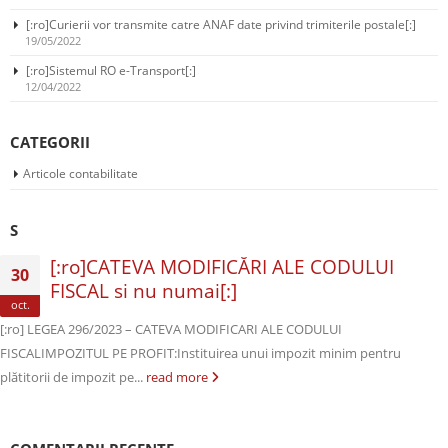
[:ro]Curierii vor transmite catre ANAF date privind trimiterile postale[:]
19/05/2022
[:ro]Sistemul RO e-Transport[:]
12/04/2022
CATEGORII
Articole contabilitate
S
[:ro]CATEVA MODIFICĂRI ALE CODULUI
30
FISCAL si nu numai[:]
oct.
[:ro] LEGEA 296/2023 – CATEVA MODIFICARI ALE CODULUI
FISCALIMPOZITUL PE PROFIT:Instituirea unui impozit minim pentru
plătitorii de impozit pe...
read more