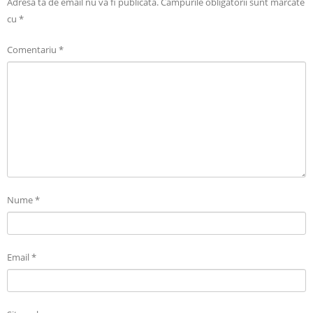
Adresa ta de email nu va fi publicată.
Câmpurile obligatorii sunt marcate
cu
*
Comentariu
*
Nume
*
Email
*