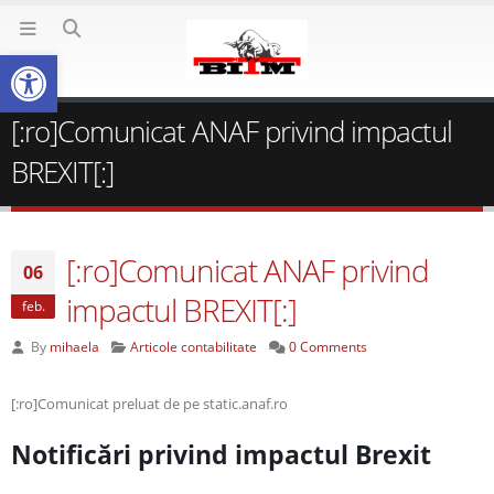
Deschide bara de unelte
[:ro]Comunicat ANAF privind impactul
BREXIT[:]
[:ro]Comunicat ANAF privind
06
impactul BREXIT[:]
feb.
By
mihaela
Articole contabilitate
0 Comments
[:ro]Comunicat preluat de pe static.anaf.ro
Notificări privind impactul Brexit