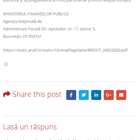
planifice și să pregăteasca un nou parteneriat privind relațiile viitoare.”
MINISTERUL FINANŢELOR PUBLICE
Agenţia Naţională de
Administrare Fiscală Str. Apolodor, nr. 17, sector 5,
Bucureşti, CP 050741
https://static.anaf.ro/static/10/Anaf/legislatie/BREXIT_04022020.pdf
[:]
Share this post
Lasă un răspuns