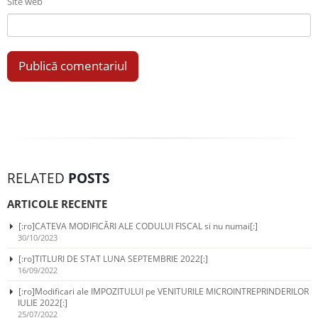
Site web
RELATED
POSTS
ARTICOLE RECENTE
[:ro]CATEVA MODIFICĂRI ALE CODULUI FISCAL si nu numai[:]
30/10/2023
[:ro]TITLURI DE STAT LUNA SEPTEMBRIE 2022[:]
16/09/2022
[:ro]Modificari ale IMPOZITULUI pe VENITURILE MICROINTREPRINDERILOR
IULIE 2022[:]
25/07/2022