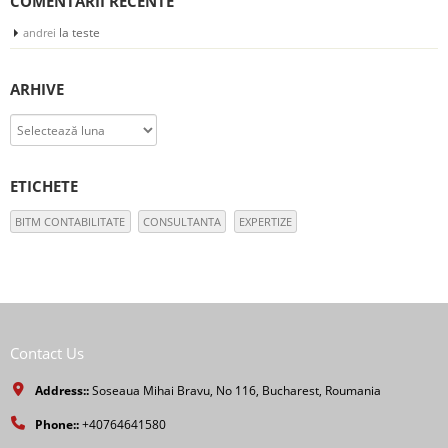
COMENTARII RECENTE
la
teste
andrei
ARHIVE
Arhive
ETICHETE
BITM CONTABILITATE
CONSULTANTA
EXPERTIZE
Contact Us
Address::
Soseaua Mihai Bravu, No 116, Bucharest, Roumania
Phone::
+40764641580