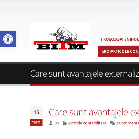
Deschide bara de unelte
[:RO]ACASA[:EN]HOM
[:RO]ARTICOLE CONT
Care sunt avantajele externalizăr
Care sunt avantajele ext
15
mart.
By
Articole contabilitate
0 Comment