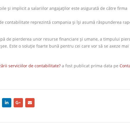
ile și implicit a salariilor angajaților este asigurată de către firma
a de contabilitate reprezintă compania și își asumă răspunderea rapo
scapă de pierderea unor resurse financiare și umane, a timpului pier
ee. Este o soluție foarte bună pentru cei care vor să se axeze mai
.
rii serviciilor de contabilitate?
a fost publicat prima data pe
Conta