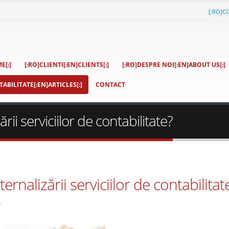
[:RO]C
E[:]
[:RO]CLIENTI[:EN]CLIENTS[:]
[:RO]DESPRE NOI[:EN]ABOUT US[:]
ABILITATE[:EN]ARTICLES[:]
CONTACT
ii serviciilor de contabilitate?
ernalizării serviciilor de contabilitat
s