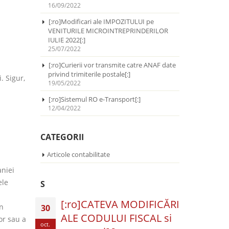
16/09/2022
[:ro]Modificari ale IMPOZITULUI pe
VENITURILE MICROINTREPRINDERILOR
IULIE 2022[:]
25/07/2022
[:ro]Curierii vor transmite catre ANAF date
privind trimiterile postale[:]
. Sigur,
19/05/2022
[:ro]Sistemul RO e-Transport[:]
12/04/2022
CATEGORII
Articole contabilitate
aniei
ele
S
[:ro]CATEVA MODIFICĂRI
in
30
ALE CODULUI FISCAL si
or sau a
oct.