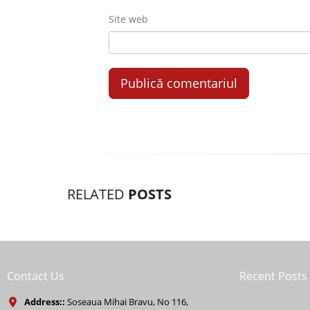
Site web
RELATED
POSTS
Contact Us
Recent Posts
Address::
Soseaua Mihai Bravu, No 116,