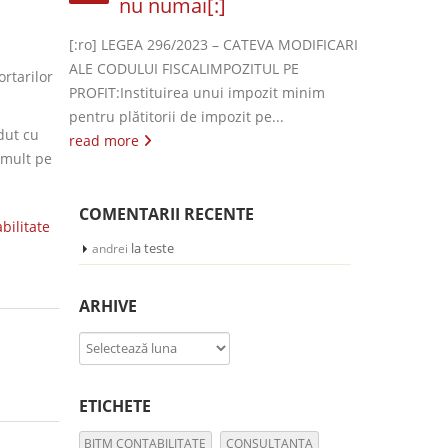
nu numai[:]
[:ro] LEGEA 296/2023 – CATEVA MODIFICARI
ALE CODULUI FISCALIMPOZITUL PE
rtarilor
PROFIT:Instituirea unui impozit minim
pentru plătitorii de impozit pe...
dut cu
read more
 mult pe
COMENTARII RECENTE
bilitate
la
teste
andrei
ARHIVE
Arhive
ETICHETE
BITM CONTABILITATE
CONSULTANTA