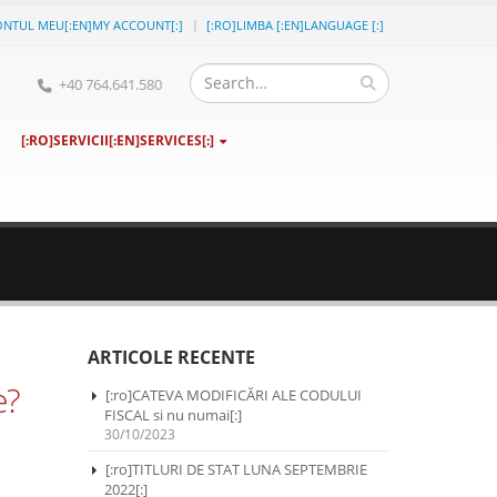
ONTUL MEU[:EN]MY ACCOUNT[:]
[:RO]LIMBA [:EN]LANGUAGE [:]
+40 764.641.580
[:RO]SERVICII[:EN]SERVICES[:]
ARTICOLE RECENTE
e?
[:ro]CATEVA MODIFICĂRI ALE CODULUI
FISCAL si nu numai[:]
30/10/2023
[:ro]TITLURI DE STAT LUNA SEPTEMBRIE
2022[:]