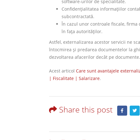
software-urilor de specialitate.
Confidențialitatea informațiilor contab
subcontractată.
În cazul unor controale fiscale, firm
în fața autorităților.
Astfel, externalizarea acestor servicii ne 
întocmirea și predarea documentelor la ghiș
dezvoltarea afacerilor decât pe documente
Acest articol
Care sunt avantajele externaliză
| Fiscalitate | Salarizare
.
Share this post