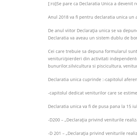
[:ro]Se pare ca Declaratia Unica a devenit re
Anul 2018 va fi pentru declaratia unica un 
De anul viitor Declaraţia unica se va depun
Declaratia va aveau un sistem dublu de boni
Cei care trebuie sa depuna formularul sunt 
venituri/pierderi din activitati independent
bunurilor,silvicultura si piscicultura, venit
Declaratia unica cuprinde :-capitolul aferent
-capitolul dedicat veniturilor care se estim
Declaratia unica va fi de pusa pana la 15 i
-D200 – „Declaraţia privind veniturile real
-D 201 – „Declaraţia privind veniturile reali