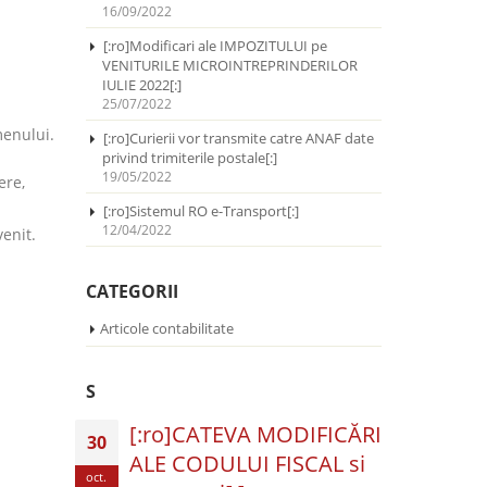
16/09/2022
[:ro]Modificari ale IMPOZITULUI pe
VENITURILE MICROINTREPRINDERILOR
IULIE 2022[:]
25/07/2022
menului.
[:ro]Curierii vor transmite catre ANAF date
privind trimiterile postale[:]
19/05/2022
ere,
[:ro]Sistemul RO e-Transport[:]
12/04/2022
venit.
CATEGORII
Articole contabilitate
S
[:ro]CATEVA MODIFICĂRI
30
ALE CODULUI FISCAL si
oct.