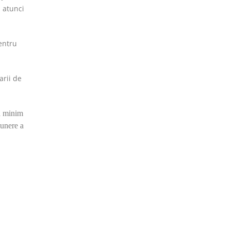
i atunci
entru
arii de
ză minim
punere a