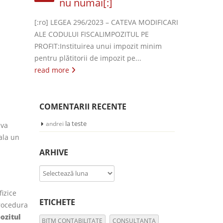
nu numai[:]
[:ro] LEGEA 296/2023 – CATEVA MODIFICARI
ALE CODULUI FISCALIMPOZITUL PE
PROFIT:Instituirea unui impozit minim
pentru plătitorii de impozit pe...
read more
COMENTARII RECENTE
la
teste
andrei
 va
cala un
ARHIVE
Arhive
fizice
ETICHETE
procedura
ozitul
BITM CONTABILITATE
CONSULTANTA