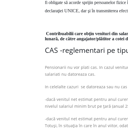
fi obligate să acorde sprijin persoanelor fizice
declaraţiei UNICE, dar şi în transmiterea efec
Contribuabilii care obţin venituri din salar
lunară, de către angajator/plătitor a cotei
CAS -reglementari pe tipu
Pensionarii nu vor plati cas. In cazul venitu
salariati nu datoreaza cas.
In celelalte cazuri se datoreaza sau nu cas 
-dacă venitul net estimat pentru anul curen
nivelul salariul minim brut pe ţară (anual 25
-dacă venitul net estimat pentru anul curent
Totuşi, în situaţia în care în anul viitor, o