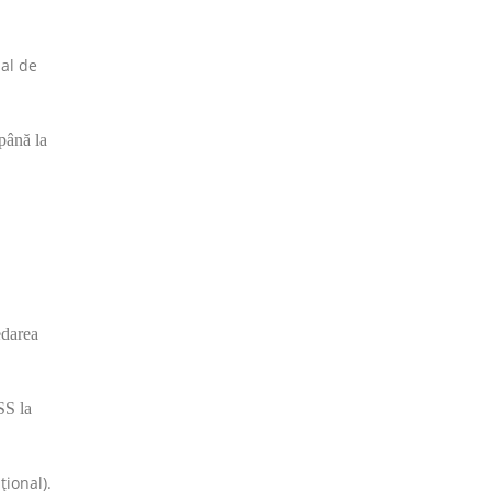
ual de
(până la
edarea
SS la
ţional).