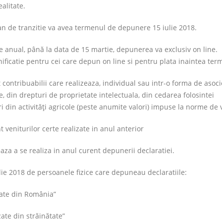
alitate.
an de tranzitie va avea termenul de depunere 15 iulie 2018.
e anual, până la data de 15 martie, depunerea va exclusiv on line.
ficatie pentru cei care depun on line si pentru plata inaintea ter
contribuabilii care realizeaza, individual sau intr-o forma de asoci
e, din drepturi de proprietate intelectuala, din cedarea folosintei
uri din activităţi agricole (peste anumite valori) impuse la norme de 
 veniturilor certe realizate in anul anterior
eaza a se realiza in anul curent depunerii declaratiei.
ulie 2018 de persoanele fizice care depuneau declaratiile:
izate din România”
zate din străinătate”