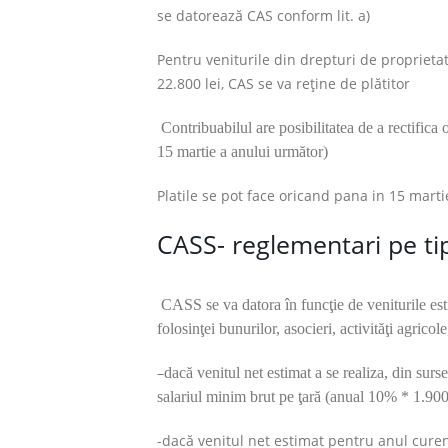
se datorează CAS conform lit. a)
Pentru veniturile din drepturi de proprietat
22.800 lei, CAS se va reţine de plătitor
Contribuabilul are posibilitatea de a rectifica
15 martie a anului următor)
Platile se pot face oricand pana in 15 mart
CASS- reglementari pe tip
CASS se va datora în funcţie de veniturile est
folosinţei bunurilor, asocieri, activităţi agricole,
–
dacă venitul net estimat a se realiza, din su
salariul minim brut pe ţară (anual 10% * 1.900 
-dacă venitul net estimat pentru anul curent