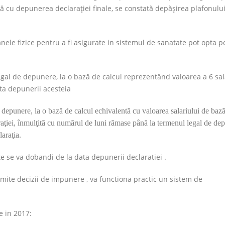
dată cu depunerea declaraţiei finale, se constată depăşirea plafonulu
nele fizice pentru a fi asigurate in sistemul de sanatate pot opta p
gal de depunere, la o bază de calcul reprezentând valoarea a 6 sal
ta depunerii acesteia
 depunere, la o bază de calcul echivalentă cu valoarea salariului de ba
araţiei, înmulţită cu numărul de luni rămase până la termenul legal de de
laraţia.
te se va dobandi de la data depunerii declaratiei .
mite decizii de impunere , va functiona practic un sistem de
e in 2017: