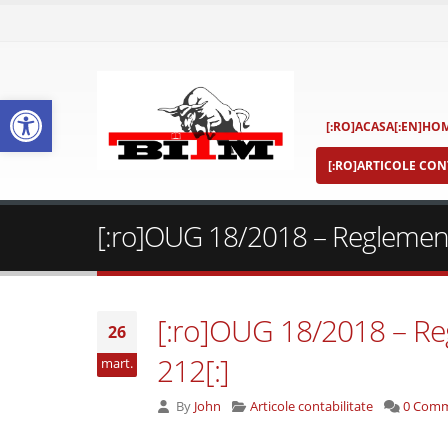
Deschide bara de unelte
[:RO]ACASA[:EN]HOM
[:RO]ARTICOLE CONT
[:ro]OUG 18/2018 – Reglementa
[:ro]OUG 18/2018 – Re
26
212[:]
mart.
By
John
Articole contabilitate
0 Com