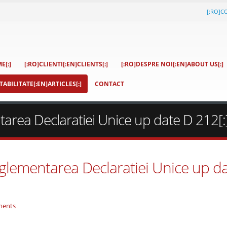
[:RO]C
E[:]
[:RO]CLIENTI[:EN]CLIENTS[:]
[:RO]DESPRE NOI[:EN]ABOUT US[:]
ABILITATE[:EN]ARTICLES[:]
CONTACT
rea Declaratiei Unice up date D 212[:
glementarea Declaratiei Unice up d
ments