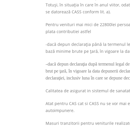
Totuşi, în situaţia în care în anul viitor, o
se datorează CASS conform lit. a).
Pentru venituri mai mici de 22800lei persoa
plata contributiei astfel
-dacă depun declaraţia până la termenul le
bază minime brute pe ţară, în vigoare la da
–
dacă depun declaraţia după termenul legal de
brut pe ţară, în vigoare la data depunerii decl
declaraţiei, inclusiv luna în care se depune dec
Calitatea de asigurat in sistemul de sanata
Atat pentru CAS cat si CASS nu se vor mai e
autoimpunere.
Masuri tranzitorii pentru veniturile realizat