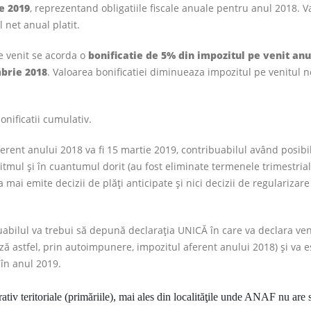
ie 2019
, reprezentand obligatiile fiscale anuale pentru anul 2018. V
 net anual platit.
pe venit se acorda o
bonificatie de 5% din impozitul pe venit anu
mbrie 2018
. Valoarea bonificatiei diminueaza impozitul pe venitul n
nificatii cumulativ.
rent anului 2018 va fi 15 martie 2019, contribuabilul având posibil
ritmul şi în cuantumul dorit (au fost eliminate termenele trimestria
 mai emite decizii de plăţi anticipate şi nici decizii de regularizar
abilul va trebui să depună declaraţia UNICĂ în care va declara ven
ează astfel, prin autoimpunere, impozitul aferent anului 2018) şi va 
 în anul 2019.
rativ teritoriale (primăriile), mai ales din localităţile unde ANAF nu are 