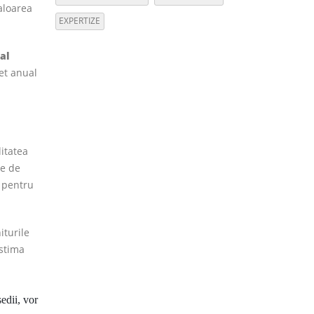
aloarea
EXPERTIZE
al
et anual
itatea
le de
e pentru
iturile
estima
sedii, vor