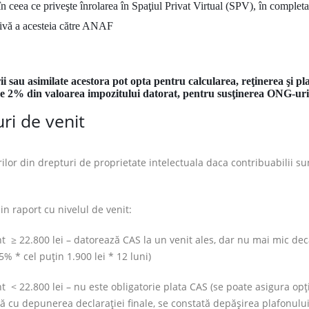
 în ceea ce priveşte înrolarea în Spaţiul Privat Virtual (SPV), în complet
tivă a acesteia către ANAF
ii sau asimilate acestora pot opta pentru calcularea, reţinerea şi pl
 de 2% din valoarea impozitului datorat, pentru susţinerea ONG-uri
ri de venit
rilor din drepturi de proprietate intelectuala daca contribuabilii su
in raport cu nivelul de venit:
t ≥ 22.800 lei – datorează CAS la un venit ales, dar nu mai mic dec
% * cel puţin 1.900 lei * 12 luni)
 < 22.800 lei – nu este obligatorie plata CAS (se poate asigura opţi
dată cu depunerea declaraţiei finale, se constată depăşirea plafonulu