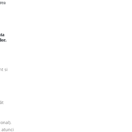
area
ata
lor.
nt si
ât
onal).
i atunci