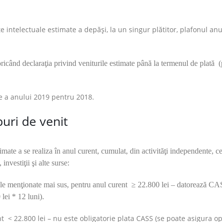
e intelectuale estimate a depăşi, la un singur plătitor, plafonul an
 oricând declaraţia privind veniturile estimate până la termenul de plată 
ie a anului 2019 pentru 2018.
uri de venit
imate a se realiza în anul curent, cumulat, din activităţi independente, c
 investiţii şi alte surse:
rsele menţionate mai sus, pentru anul curent ≥ 22.800 lei – datorează CA
lei * 12 luni).
 < 22.800 lei – nu este obligatorie plata CASS (se poate asigura op