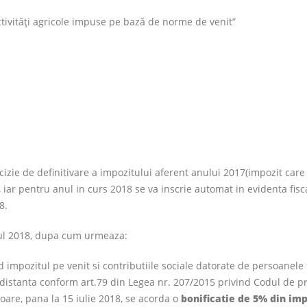
activităţi agricole impuse pe bază de norme de venit”
zie de definitivare a impozitului aferent anului 2017(impozit care
), iar pentru anul in curs 2018 se va inscrie automat in evidenta fis
8.
anul 2018, dupa cum urmeaza:
impozitul pe venit si contributiile sociale datorate de persoanele 
a distanta conform art.79 din Legea nr. 207/2015 privind Codul de 
rioare, pana la 15 iulie 2018, se acorda o
bonificatie de 5% din imp