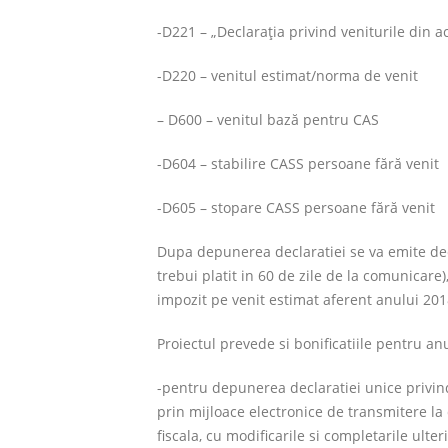
-D221 – „Declaraţia privind veniturile din 
-D220 – venitul estimat/norma de venit
– D600 – venitul bază pentru CAS
-D604 – stabilire CASS persoane fără venit
-D605 – stopare CASS persoane fără venit
Dupa depunerea declaratiei se va emite deci
trebui platit in 60 de zile de la comunicare
impozit pe venit estimat aferent anului 201
Proiectul prevede si bonificatiile pentru 
-pentru depunerea declaratiei unice privind 
prin mijloace electronice de transmitere l
fiscala, cu modificarile si completarile ulte