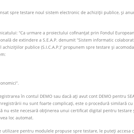
ansat spre testare noul sistem electronic de achiziţii publice, şi an
catului: “Ca urmare a proiectului cofinanţat prin Fondul Europea
onală de extindere a S.E.A.P. denumit ”Sistem informatic colaborat
achiziţiilor publice (S.I.C.A.P.)” propunem spre testare şi acomod
em:
conomici”.
înregistrarea în contul DEMO sau dacă aţi avut cont DEMO pentru SE
 înregistrării nu sunt foarte complicaţi, este o procedură similară cu
ă nu este necesară obţinerea unui certificat digital pentru testare ş
avea loc automat.
tilizare pentru modulele propuse spre testare, le puteţi accesa 