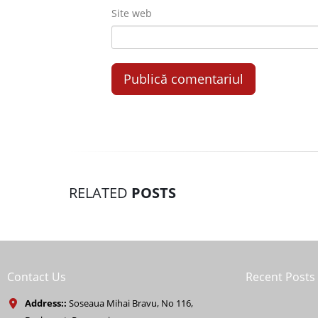
Site web
RELATED
POSTS
Contact Us
Recent Posts
Address::
Soseaua Mihai Bravu, No 116,