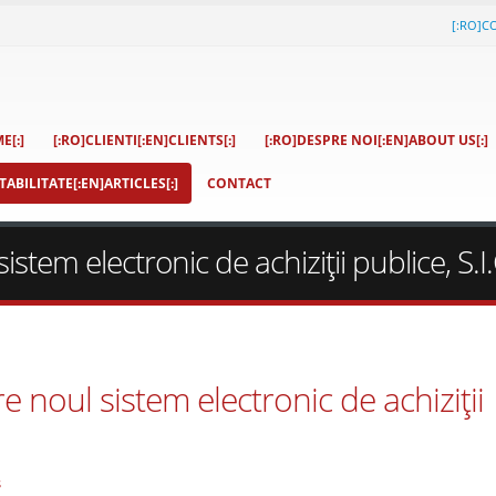
[:RO]C
E[:]
[:RO]CLIENTI[:EN]CLIENTS[:]
[:RO]DESPRE NOI[:EN]ABOUT US[:]
ABILITATE[:EN]ARTICLES[:]
CONTACT
istem electronic de achiziţii publice, S.I.
re noul sistem electronic de achiziţii
s