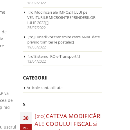
16/09/2022
ume
[:ro]Modificari ale IMPOZITULUI pe
VENITURILE MICROINTREPRINDERILOR
IULIE 2022[:]
25/07/2022
n de
[:ro]Curierii vor transmite catre ANAF date
iv
privind trimiterile postale[:]
are
19/05/2022
[:ro]Sistemul RO e-Transport[:]
12/04/2022
CATEGORII
Articole contabilitate
AP vă
 cea de
S
i nici
[:ro]CATEVA MODIFICĂRI
30
ALE CODULUI FISCAL si
cu userul
oct.