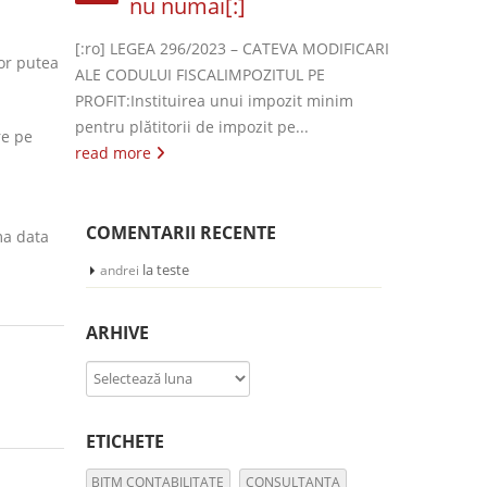
nu numai[:]
[:ro] LEGEA 296/2023 – CATEVA MODIFICARI
vor putea
ALE CODULUI FISCALIMPOZITUL PE
PROFIT:Instituirea unui impozit minim
pentru plătitorii de impozit pe...
re pe
read more
COMENTARII RECENTE
ma data
la
teste
andrei
ARHIVE
Arhive
ETICHETE
BITM CONTABILITATE
CONSULTANTA