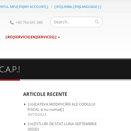
ONTUL MEU[:EN]MY ACCOUNT[:]
[:RO]LIMBA [:EN]LANGUAGE [:]
+40 764.641.580
[:RO]SERVICII[:EN]SERVICES[:]
C.A.P.!
ARTICOLE RECENTE
[:ro]CATEVA MODIFICĂRI ALE CODULUI
FISCAL si nu numai[:]
30/10/2023
[:ro]TITLURI DE STAT LUNA SEPTEMBRIE
2022[:]