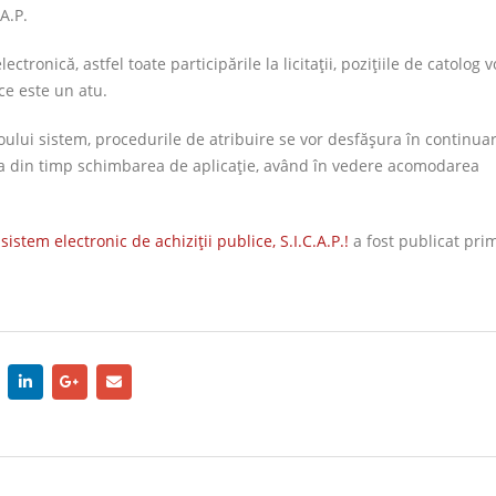
A.P.
tronică, astfel toate participările la licitaţii, poziţiile de catolog 
 ce este un atu.
ului sistem, procedurile de atribuire se vor desfăşura în continua
ţa din timp schimbarea de aplicaţie, având în vedere acomodarea
sistem electronic de achiziţii publice, S.I.C.A.P.!
a fost publicat pri