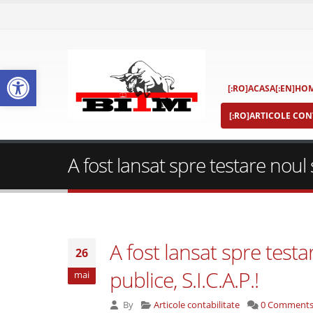
Deschide bara de unelte
[:RO]ACASA[:EN]HOM
[:RO]ARTICOLE CONT
A fost lansat spre testare noul s
A fost lansat spre testa
26
publice, S.I.C.A.P.!
mai
By
Articole contabilitate
0 Comment