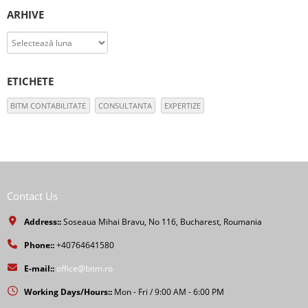
ARHIVE
Arhive
ETICHETE
BITM CONTABILITATE
CONSULTANTA
EXPERTIZE
Contact Us
Address::
Soseaua Mihai Bravu, No 116, Bucharest, Roumania
Phone::
+40764641580
E-mail::
office@bitm.ro
Working Days/Hours::
Mon - Fri / 9:00 AM - 6:00 PM