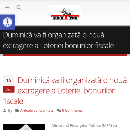
Deschide bara de unelte
Duminică va fi organizată o nouă
extragere a Loteriei bonurilor fiscale
Duminică va fi organizată o nouă
15
extragere a Loteriei bonurilor
dec.
fiscale
By
Articole contabilitate
0 Comments
Ministerul Finanţelor Publice (MFP) va