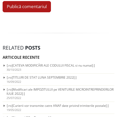
RELATED
POSTS
ARTICOLE RECENTE
[:ro]CATEVA MODIFICĂRI ALE CODULUI FISCAL si nu numai[:]
30/10/2023
[:ro]TITLURI DE STAT LUNA SEPTEMBRIE 2022[:]
16/09/2022
[:ro]Modificari ale IMPOZITULUI pe VENITURILE MICROINTREPRINDERILOR
IULIE 2022[:]
25/07/2022
[:ro]Curierii vor transmite catre ANAF date privind trimiterile postale[:]
19/05/2022