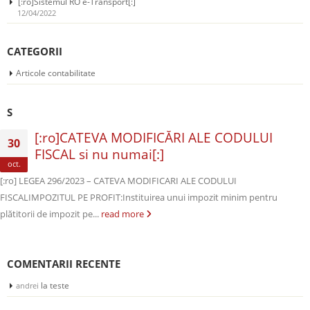
[:ro]Sistemul RO e-Transport[:]
12/04/2022
CATEGORII
Articole contabilitate
S
[:ro]CATEVA MODIFICĂRI ALE CODULUI
30
FISCAL si nu numai[:]
oct.
[:ro] LEGEA 296/2023 – CATEVA MODIFICARI ALE CODULUI
FISCALIMPOZITUL PE PROFIT:Instituirea unui impozit minim pentru
plătitorii de impozit pe...
read more
COMENTARII RECENTE
la
teste
andrei