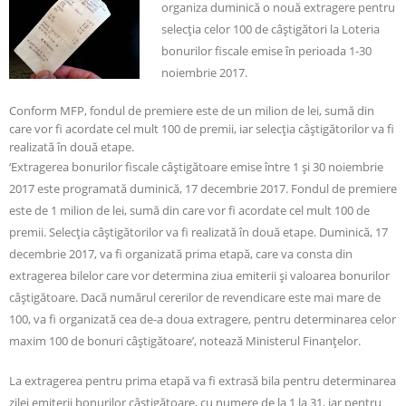
organiza duminică o nouă extragere pentru
selecţia celor 100 de câştigători la Loteria
bonurilor fiscale emise în perioada 1-30
noiembrie 2017.
Conform MFP, fondul de premiere este de un milion de lei, sumă din
care vor fi acordate cel mult 100 de premii, iar selecţia câştigătorilor va fi
realizată în două etape.
‘Extragerea bonurilor fiscale câştigătoare emise între 1 şi 30 noiembrie
2017 este programată duminică, 17 decembrie 2017. Fondul de premiere
este de 1 milion de lei, sumă din care vor fi acordate cel mult 100 de
premii. Selecţia câştigătorilor va fi realizată în două etape. Duminică, 17
decembrie 2017, va fi organizată prima etapă, care va consta din
extragerea bilelor care vor determina ziua emiterii şi valoarea bonurilor
câştigătoare. Dacă numărul cererilor de revendicare este mai mare de
100, va fi organizată cea de-a doua extragere, pentru determinarea celor
maxim 100 de bonuri câştigătoare’, notează Ministerul Finanţelor.
La extragerea pentru prima etapă va fi extrasă bila pentru determinarea
zilei emiterii bonurilor câştigătoare, cu numere de la 1 la 31, iar pentru