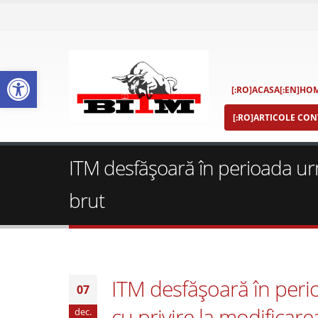
Deschide bara de unelte
[:RO]ACASA[:EN]HOM
[:RO]ARTICOLE CONT
ITM desfăşoară în perioada urm
brut
ITM desfăşoară în per
07
cu privire la modificare
dec.