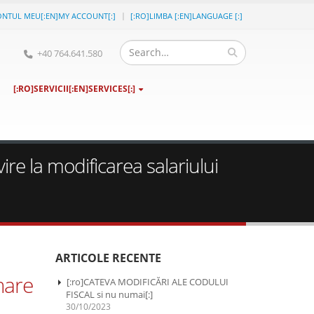
ONTUL MEU[:EN]MY ACCOUNT[:]
[:RO]LIMBA [:EN]LANGUAGE [:]
+40 764.641.580
[:RO]SERVICII[:EN]SERVICES[:]
e la modificarea salariului
ARTICOLE RECENTE
mare
[:ro]CATEVA MODIFICĂRI ALE CODULUI
FISCAL si nu numai[:]
30/10/2023