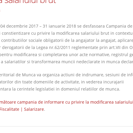
s
 04 decembrie 2017 – 31 ianuarie 2018 se desfasoara Campania de
 constientizare cu privire la modificarea salariului brut in contextu
 contributiilor sociale obligatorii de la angajator la angajat, aplicar
r derogatorii de la Legea nr.62/2011 reglementate prin art.VII din 
pentru modificarea si completarea unor acte normative, registrul g
 a salariatilor si transformarea muncii nedeclarate in munca declar
Teritorial de Munca va organiza actiuni de indrumare, sesiuni de in
torilor din toate domeniile de activitate, in vederea incurajarii
ntara la cerintele legislatiei in domeniul relatiilor de munca.
mătoare campania de informare cu privire la modificarea salariulu
Fiscalitate | Salarizare
.