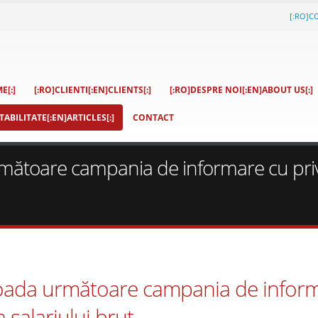
[:RO]C
E[:]
[:RO]CLIENTI[:EN]CLIENTS[:]
[:RO]DESPRE NOI[:EN]ABOUT US[:]
ABILITATE[:EN]ARTICLES[:]
CONTACT
ătoare campania de informare cu privir
ioada următoare campania de infor
a salariului brut