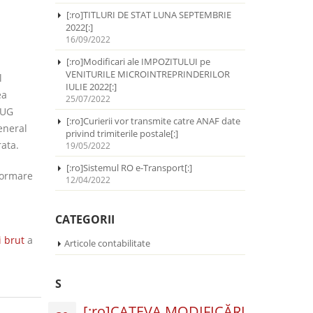
[:ro]TITLURI DE STAT LUNA SEPTEMBRIE
2022[:]
16/09/2022
[:ro]Modificari ale IMPOZITULUI pe
VENITURILE MICROINTREPRINDERILOR
l
IULIE 2022[:]
ea
25/07/2022
OUG
[:ro]Curierii vor transmite catre ANAF date
eneral
privind trimiterile postale[:]
ata.
19/05/2022
[:ro]Sistemul RO e-Transport[:]
formare
12/04/2022
CATEGORII
i brut
a
Articole contabilitate
S
[:ro]CATEVA MODIFICĂRI