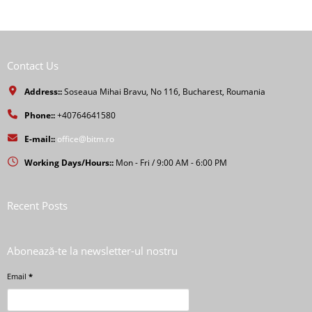
Contact Us
Address::
Soseaua Mihai Bravu, No 116, Bucharest, Roumania
Phone::
+40764641580
E-mail::
office@bitm.ro
Working Days/Hours::
Mon - Fri / 9:00 AM - 6:00 PM
Recent Posts
Abonează-te la newsletter-ul nostru
Email
*