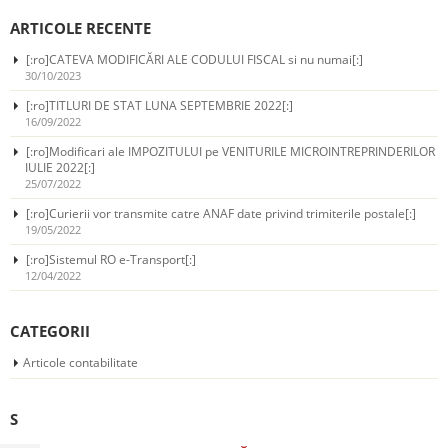
ARTICOLE RECENTE
[:ro]CATEVA MODIFICĂRI ALE CODULUI FISCAL si nu numai[:]
30/10/2023
[:ro]TITLURI DE STAT LUNA SEPTEMBRIE 2022[:]
16/09/2022
[:ro]Modificari ale IMPOZITULUI pe VENITURILE MICROINTREPRINDERILOR
IULIE 2022[:]
25/07/2022
[:ro]Curierii vor transmite catre ANAF date privind trimiterile postale[:]
19/05/2022
[:ro]Sistemul RO e-Transport[:]
12/04/2022
CATEGORII
Articole contabilitate
S