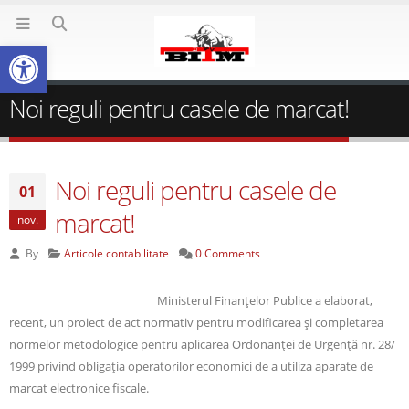
Deschide bara de unelte
Noi reguli pentru casele de marcat!
Noi reguli pentru casele de
01
marcat!
nov.
By
Articole contabilitate
0 Comments
Ministerul Finanţelor Publice a elaborat,
recent, un proiect de act normativ pentru modificarea şi completarea
normelor metodologice pentru aplicarea Ordonanţei de Urgenţă nr. 28/
1999 privind obligaţia operatorilor economici de a utiliza aparate de
marcat electronice fiscale.