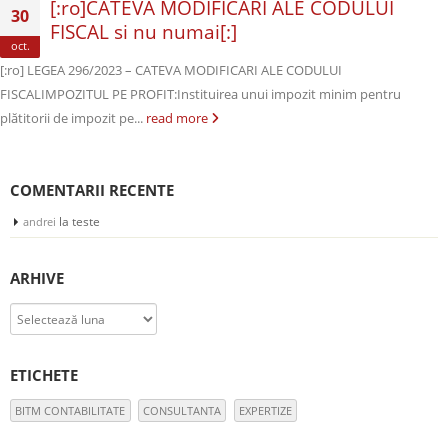
[:ro]CATEVA MODIFICĂRI ALE CODULUI
30
FISCAL si nu numai[:]
oct.
[:ro] LEGEA 296/2023 – CATEVA MODIFICARI ALE CODULUI
FISCALIMPOZITUL PE PROFIT:Instituirea unui impozit minim pentru
plătitorii de impozit pe...
read more
COMENTARII RECENTE
la
teste
andrei
ARHIVE
Arhive
ETICHETE
BITM CONTABILITATE
CONSULTANTA
EXPERTIZE