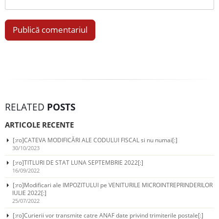
RELATED
POSTS
ARTICOLE RECENTE
[:ro]CATEVA MODIFICĂRI ALE CODULUI FISCAL si nu numai[:]
30/10/2023
[:ro]TITLURI DE STAT LUNA SEPTEMBRIE 2022[:]
16/09/2022
[:ro]Modificari ale IMPOZITULUI pe VENITURILE MICROINTREPRINDERILOR
IULIE 2022[:]
25/07/2022
[:ro]Curierii vor transmite catre ANAF date privind trimiterile postale[:]