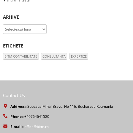
la
teste
andrei
ARHIVE
Arhive
ETICHETE
BITM CONTABILITATE
CONSULTANTA
EXPERTIZE
Contact Us
Address::
Soseaua Mihai Bravu, No 116, Bucharest, Roumania
Phone::
+40764641580
E-mail::
office@bitm.ro