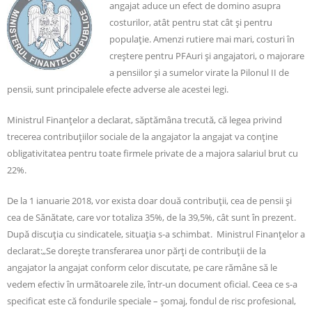
angajat aduce un efect de domino asupra
costurilor, atât pentru stat cât şi pentru
populaţie. Amenzi rutiere mai mari, costuri în
creştere pentru PFAuri şi angajatori, o majorare
a pensiilor şi a sumelor virate la Pilonul II de
pensii, sunt principalele efecte adverse ale acestei legi.
Ministrul Finanţelor a declarat, săptămâna trecută, că legea privind
trecerea contribuţiilor sociale de la angajator la angajat va conţine
obligativitatea pentru toate firmele private de a majora salariul brut cu
22%.
De la 1 ianuarie 2018, vor exista doar două contribuţii, cea de pensii şi
cea de Sănătate, care vor totaliza 35%, de la 39,5%, cât sunt în prezent.
După discuţia cu sindicatele, situaţia s-a schimbat. Ministrul Finanţelor a
declarat:„Se doreşte transferarea unor părţi de contribuţii de la
angajator la angajat conform celor discutate, pe care rămâne să le
vedem efectiv în următoarele zile, într-un document oficial. Ceea ce s-a
specificat este că fondurile speciale – şomaj, fondul de risc profesional,