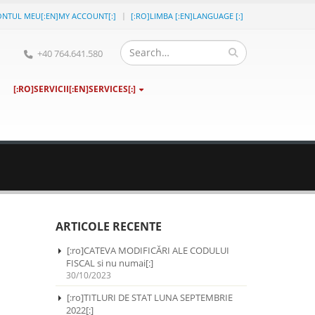
ONTUL MEU[:EN]MY ACCOUNT[:]
[:RO]LIMBA [:EN]LANGUAGE [:]
+40 764.641.580
[:RO]SERVICII[:EN]SERVICES[:]
ARTICOLE RECENTE
[:ro]CATEVA MODIFICĂRI ALE CODULUI
FISCAL si nu numai[:]
30/10/2023
[:ro]TITLURI DE STAT LUNA SEPTEMBRIE
2022[:]