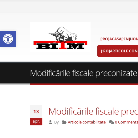
Deschide bara de unelte
[:RO]ACASA[:EN]HOM
[:RO]ARTICOLE CONT
Modificările fiscale preconizat
Modificările fiscale pr
13
apr.
By
Articole contabilitate
0 Comment