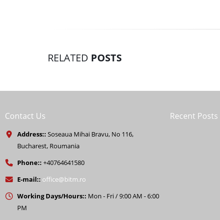
RELATED
POSTS
Contact Us
Recent Posts
Address::
Soseaua Mihai Bravu, No 116,
Bucharest, Roumania
Phone::
+40764641580
E-mail::
office@bitm.ro
Working Days/Hours::
Mon - Fri / 9:00 AM - 6:00
PM