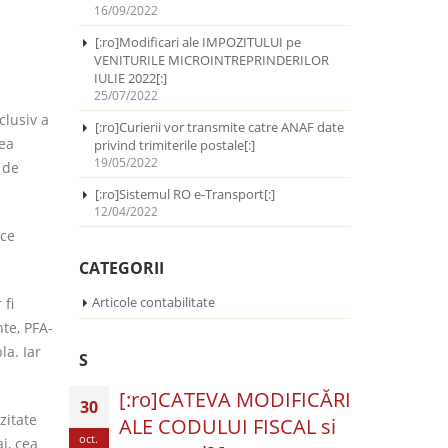
16/09/2022
[:ro]Modificari ale IMPOZITULUI pe
VENITURILE MICROINTREPRINDERILOR
IULIE 2022[:]
25/07/2022
clusiv a
[:ro]Curierii vor transmite catre ANAF date
tea
privind trimiterile postale[:]
19/05/2022
 de
[:ro]Sistemul RO e-Transport[:]
12/04/2022
 ce
CATEGORII
Articole contabilitate
 fi
nte, PFA-
la. Iar
S
[:ro]CATEVA MODIFICĂRI
30
zitate
ALE CODULUI FISCAL si
oct.
j, cea