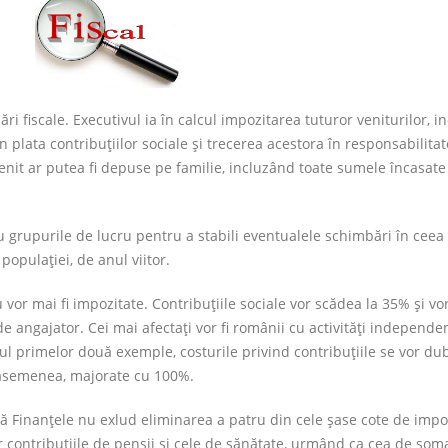
 fiscale. Executivul ia în calcul impozitarea tuturor veniturilor, in
n plata contribuţiilor sociale şi trecerea acestora în responsabilita
enit ar putea fi depuse pe familie, incluzând toate sumele încasate
cu grupurile de lucru pentru a stabili eventualele schimbări în ceea
populaţiei, de anul viitor.
vor mai fi impozitate. Contribuţiile sociale vor scădea la 35% şi vor
de angajator. Cei mai afectaţi vor fi românii cu activităţi independe
cazul primelor două exemple, costurile privind contribuţiile se vor dub
de asemenea, majorate cu 100%.
că Finanţele nu exlud eliminarea a patru din cele şase cote de impo
r contribuţiile de pensii şi cele de sănătate, urmând ca cea de şoma