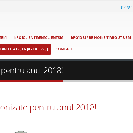
[:RO]C
E[:]
[:RO]CLIENTI[:EN]CLIENTS[:]
[:RO]DESPRE NOI[:EN]ABOUT US[:]
ABILITATE[:EN]ARTICLES[:]
CONTACT
e pentru anul 2018!
econizate pentru anul 2018!
s