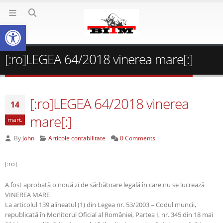
Deschide bara de unelte
[:ro]LEGEA 64/2018 vinerea mare[:]
[:ro]LEGEA 64/2018 vinerea
14
mare[:]
mart.
By
John
Articole contabilitate
0 Comments
[:ro]
A fost aprobată o nouă zi de sărbătoare legală în care nu se lucrează
VINEREA MARE
La articolul 139 alineatul (1) din Legea nr. 53/2003 – Codul muncii,
republicată în Monitorul Oficial al României, Partea I, nr. 345 din 18 mai