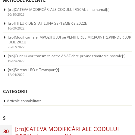
[:ro]CATEVA MODIFICĂRI ALE CODULUI FISCAL si nu numai[:]
30/10/2023
[:ro]TITLURI DE STAT LUNA SEPTEMBRIE 2022[:]
16/09/2022
[:ro]Modificari ale IMPOZITULUI pe VENITURILE MICROINTREPRINDERILOR
IULIE 2022[:]
25/07/2022
[:ro]Curierii vor transmite catre ANAF date privind trimiterile postale[:]
19/05/2022
[:ro]Sistemul RO e-Transport[:]
12/04/2022
CATEGORII
Articole contabilitate
S
[:ro]CATEVA MODIFICĂRI ALE CODULUI
30