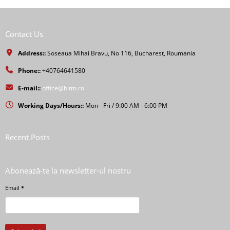
Contact Us
Address::
Soseaua Mihai Bravu, No 116, Bucharest, Roumania
Phone::
+40764641580
E-mail::
office@bitm.ro
Working Days/Hours::
Mon - Fri / 9:00 AM - 6:00 PM
Recent Posts
Abonează-te la newsletter-ul nostru
Email
*