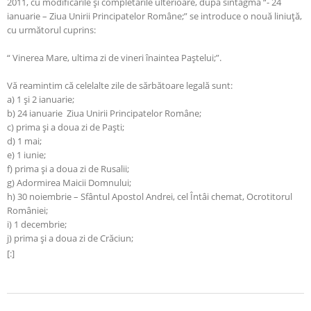
2011, cu modificările și completările ulterioare, după sintagma “- 24
ianuarie – Ziua Unirii Principatelor Române;” se introduce o nouă liniuță,
cu următorul cuprins:
“
Vinerea Mare, ultima zi de vineri înaintea Paștelui;”.
Vă reamintim că celelalte zile de sărbătoare legală sunt:
a) 1 şi 2 ianuarie;
b) 24 ianuarie
Ziua Unirii Principatelor Române;
c) prima şi a doua zi de Paşti;
d) 1 mai;
e) 1 iunie;
f) prima şi a doua zi de Rusalii;
g) Adormirea Maicii Domnului;
h) 30 noiembrie – Sfântul Apostol Andrei, cel Întâi chemat, Ocrotitorul
României;
i) 1 decembrie;
j) prima şi a doua zi de Crăciun;
[:]