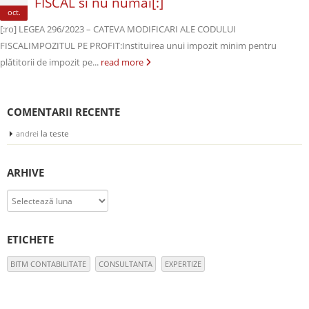
FISCAL si nu numai[:]
oct.
[:ro] LEGEA 296/2023 – CATEVA MODIFICARI ALE CODULUI
FISCALIMPOZITUL PE PROFIT:Instituirea unui impozit minim pentru
plătitorii de impozit pe...
read more
COMENTARII RECENTE
la
teste
andrei
ARHIVE
Arhive
ETICHETE
BITM CONTABILITATE
CONSULTANTA
EXPERTIZE