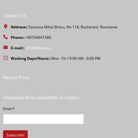
Contact Us
Address::
Soseaua Mihai Bravu, No 116, Bucharest, Roumania
Phone::
+40764641580
E-mail::
office@bitm.ro
Working Days/Hours::
Mon - Fri / 9:00 AM - 6:00 PM
Recent Posts
Abonează-te la newsletter-ul nostru
Email
*