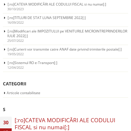
[:ro]CATEVA MODIFICĂRI ALE CODULUI FISCAL si nu numai[:]
30/10/2023
[:ro]TITLURI DE STAT LUNA SEPTEMBRIE 2022[:]
16/09/2022
[:ro]Modificari ale IMPOZITULUI pe VENITURILE MICROINTREPRINDERILOR
IULIE 2022[:]
25/07/2022
[:ro]Curierii vor transmite catre ANAF date privind trimiterile postale[:]
19/05/2022
[:ro]Sistemul RO e-Transport[:]
12/04/2022
CATEGORII
Articole contabilitate
S
[:ro]CATEVA MODIFICĂRI ALE CODULUI
30
FISCAL si nu numai[:]