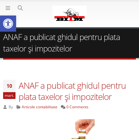
Deschide bara de unelte
ANAF a publicat ghidul pentru plata
taxelor şi impozitelor
ANAF a publicat ghidul pentru
10
plata taxelor şi impozitelor
mart.
By
Articole contabilitate
0 Comments