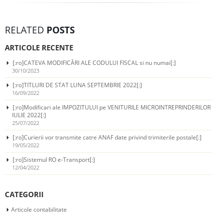
RELATED
POSTS
ARTICOLE RECENTE
[:ro]CATEVA MODIFICĂRI ALE CODULUI FISCAL si nu numai[:]
30/10/2023
[:ro]TITLURI DE STAT LUNA SEPTEMBRIE 2022[:]
16/09/2022
[:ro]Modificari ale IMPOZITULUI pe VENITURILE MICROINTREPRINDERILOR
IULIE 2022[:]
25/07/2022
[:ro]Curierii vor transmite catre ANAF date privind trimiterile postale[:]
19/05/2022
[:ro]Sistemul RO e-Transport[:]
12/04/2022
CATEGORII
Articole contabilitate