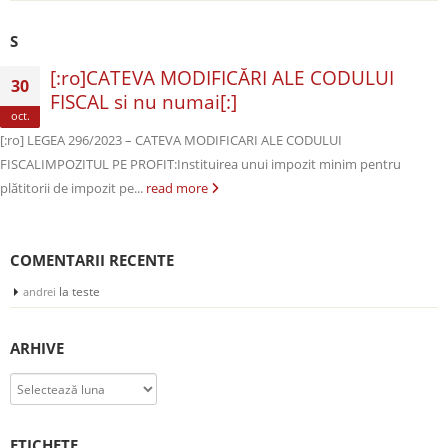
S
[:ro]CATEVA MODIFICĂRI ALE CODULUI
30
FISCAL si nu numai[:]
oct.
[:ro] LEGEA 296/2023 – CATEVA MODIFICARI ALE CODULUI
FISCALIMPOZITUL PE PROFIT:Instituirea unui impozit minim pentru
plătitorii de impozit pe...
read more
COMENTARII RECENTE
la
teste
andrei
ARHIVE
Arhive
ETICHETE