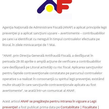
Agenţia Naţională de Administrare Fiscală (ANAF) a aplicat principiile legii
prevenţiei şi a aplicat sancţiuni uşoare – avertismente – contribuabililor
pe care i-a identificat cu nereguli în timpul controalelor efectuate pe
litoral, în zilele minivacanţei de 1 Mai.
“ANAF, prin Direcţia Generală Antifraudã Fiscală, a desfãşurat în
perioada 28-30 aprilie o amplã acţiune de verificare a contribuabililor
care desfãşoarã pe Litoral activităţi cu risc fiscal. Aplicarea sancţiunilor
pentru faptele contravenţionale constatate pe parcursul controalelor
operative s-a realizat în consonanţă cu spiritul legii prevenţiei, existând
multe situaţii în care sancţiunile contravenţionale aplicate au fost
avertismente”, se arată într-un comunicat al ANAF.
Acest articol
ANAF se pregăteşte pentru intrarea în vigoare a Legii
prevenţiei!
a fost publicat prima data pe
Contabilitate | Fiscalitate |