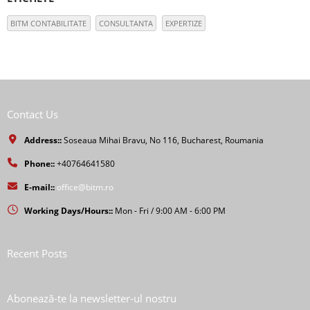
BITM CONTABILITATE
CONSULTANTA
EXPERTIZE
Contact Us
Address::
Soseaua Mihai Bravu, No 116, Bucharest, Roumania
Phone::
+40764641580
E-mail::
office@bitm.ro
Working Days/Hours::
Mon - Fri / 9:00 AM - 6:00 PM
Recent Posts
Abonează-te la newsletter-ul nostru