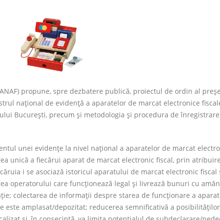
(ANAF) propune, spre dezbatere publică, proiectul de ordin al preşe
strul naţional de evidenţă a aparatelor de marcat electronice fiscal
piului Bucureşti, precum şi metodologia şi procedura de înregistrare
tul unei evidenţe la nivel naţional a aparatelor de marcat electr
area unică a fiecărui aparat de marcat electronic fiscal, prin atribuir
ăruia i se asociază istoricul aparatului de marcat electronic fiscal 
carea operatorului care funcţionează legal şi livrează bunuri cu amă
aţie; colectarea de informaţii despre starea de funcţionare a aparat
de este amplasat/depozitat; reducerea semnificativă a posibilităţilo
calizat şi, în consecinţă, va limita potenţialul de subdeclarare/nede