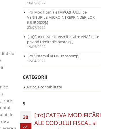
16/09/2022
[:ro]Modificari ale IMPOZITULUI pe
VENITURILE MICROINTREPRINDERILOR
IULIE 2022[:]
25/07/2022
[:ro]Curierii vor transmite catre ANAF date
privind trimiterile postale[:]
19/05/2022
dintelui
[:ro]Sistemul RO e-Transport[:]
e
12/04/2022
 a
CATEGORII
onice
Articole contabilitate
ea
şi care
S
nuntul
[:ro]CATEVA MODIFICĂRI
ului de
30
r de a
ALE CODULUI FISCAL si
oct.
clarare a