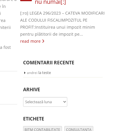
nu numai[:]
e în
[:ro] LEGEA 296/2023 – CATEVA MODIFICARI
i
ALE CODULUI FISCALIMPOZITUL PE
rea
PROFIT:Instituirea unui impozit minim
iterii
pentru plătitorii de impozit pe...
read more
a fost
COMENTARII RECENTE
la
teste
andrei
ARHIVE
Arhive
ETICHETE
BITM CONTABILITATE
CONSULTANTA