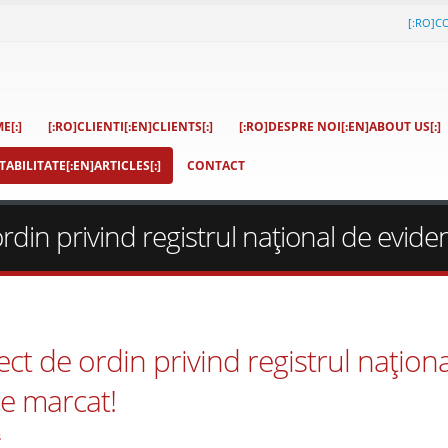
[:RO]C
E[:]
[:RO]CLIENTI[:EN]CLIENTS[:]
[:RO]DESPRE NOI[:EN]ABOUT US[:]
ABILITATE[:EN]ARTICLES[:]
CONTACT
in privind registrul naţional de evide
t de ordin privind registrul naţiona
de marcat!
s