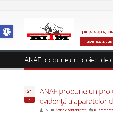
Deschide bara de unelte
[:RO]ACASA[:EN]HOM
[:RO]ARTICOLE CONT
ANAF propune un proiect de ord
ANAF propune un proiec
31
evidenţă a aparatelor 
mart.
By
Articole contabilitate
0 Comment