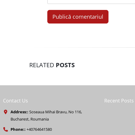
RELATED
POSTS
Contact Us
Recent Posts
Address::
Soseaua Mihai Bravu, No 116,
Bucharest, Roumania
Phone::
+40764641580