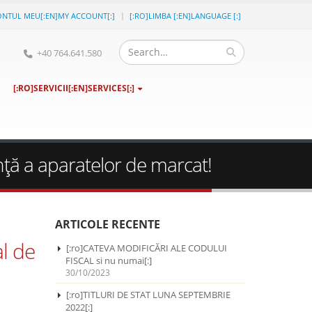
ONTUL MEU[:EN]MY ACCOUNT[:]
[:RO]LIMBA [:EN]LANGUAGE [:]
+40 764.641.580
[:RO]SERVICII[:EN]SERVICES[:]
nţă a aparatelor de marcat!
ARTICOLE RECENTE
l de
[:ro]CATEVA MODIFICĂRI ALE CODULUI
FISCAL si nu numai[:]
30/10/2023
[:ro]TITLURI DE STAT LUNA SEPTEMBRIE
2022[:]