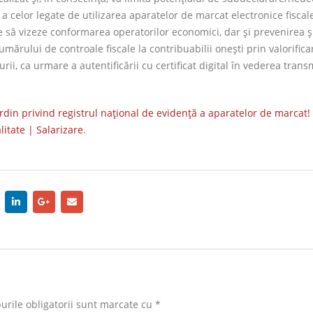
i a celor legate de utilizarea aparatelor de marcat electronice fiscal
e să vizeze conformarea operatorilor economici, dar şi prevenirea ş
ărului de controale fiscale la contribuabilii oneşti prin valorifica
rii, ca urmare a autentificării cu certificat digital în vederea transm
in privind registrul naţional de evidenţă a aparatelor de marcat!
litate | Salarizare
.
rile obligatorii sunt marcate cu
*