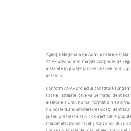
Agenţia Naţională de Administrare Fiscală 
ANAF privind informaţiile conţinute de regi
instalate în judeţe şi în sectoarele munici
acestora.
Conform ANAF proiectul constituie fundamen
fiscale instalate, care va permite: identific
aleatorie a unui număr format din 10 cifre, c
nu poate fi anulat/şters/realocat; identifi
şi/sau prestează servicii direct către popul
marcat electronic fiscal şi/sau a locului un
utiliza un aparat de marcat electronic nefis