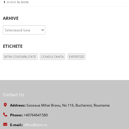
la
teste
andrei
ARHIVE
Arhive
ETICHETE
BITM CONTABILITATE
CONSULTANTA
EXPERTIZE
Contact Us
Address::
Soseaua Mihai Bravu, No 116, Bucharest, Roumania
Phone::
+40764641580
E-mail::
office@bitm.ro