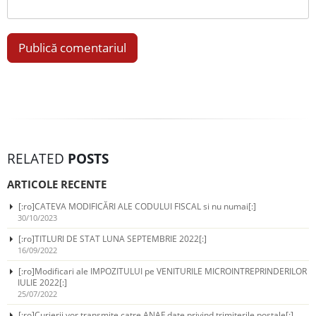
RELATED
POSTS
ARTICOLE RECENTE
[:ro]CATEVA MODIFICĂRI ALE CODULUI FISCAL si nu numai[:]
30/10/2023
[:ro]TITLURI DE STAT LUNA SEPTEMBRIE 2022[:]
16/09/2022
[:ro]Modificari ale IMPOZITULUI pe VENITURILE MICROINTREPRINDERILOR
IULIE 2022[:]
25/07/2022
[:ro]Curierii vor transmite catre ANAF date privind trimiterile postale[:]