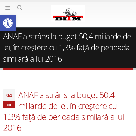
Deschide bara de unelte
ANAF a strâns la buget 50,4 miliarde de
lei, în creştere cu 1,3% faţă de perioada
similară a lui 2016
ANAF a strâns la buget 50,4
04
miliarde de lei, în creştere cu
apr.
1,3% faţă de perioada similară a lui
2016