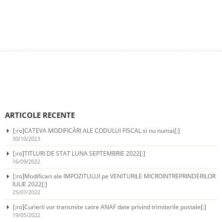
0
Cup of Coffee
0
High Score
ARTICOLE RECENTE
[:ro]CATEVA MODIFICĂRI ALE CODULUI FISCAL si nu numai[:]
30/10/2023
[:ro]TITLURI DE STAT LUNA SEPTEMBRIE 2022[:]
16/09/2022
[:ro]Modificari ale IMPOZITULUI pe VENITURILE MICROINTREPRINDERILOR
IULIE 2022[:]
25/07/2022
[:ro]Curierii vor transmite catre ANAF date privind trimiterile postale[:]
19/05/2022