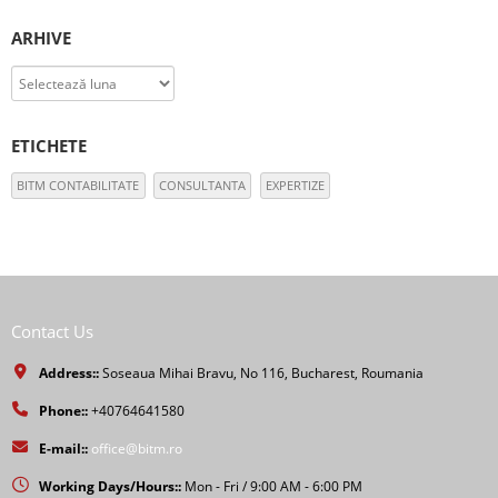
ARHIVE
Arhive
ETICHETE
BITM CONTABILITATE
CONSULTANTA
EXPERTIZE
Contact Us
Address::
Soseaua Mihai Bravu, No 116, Bucharest, Roumania
Phone::
+40764641580
E-mail::
office@bitm.ro
Working Days/Hours::
Mon - Fri / 9:00 AM - 6:00 PM