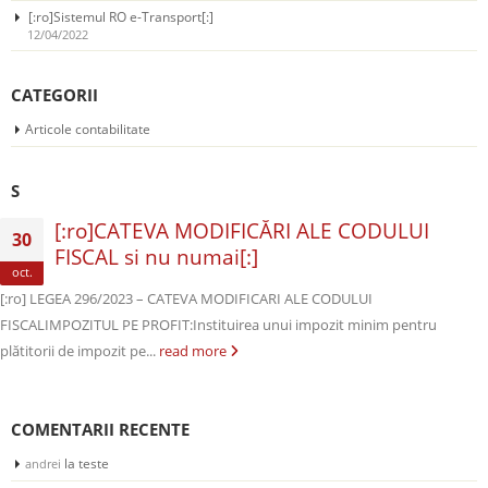
[:ro]Sistemul RO e-Transport[:]
12/04/2022
CATEGORII
Articole contabilitate
S
[:ro]CATEVA MODIFICĂRI ALE CODULUI
30
FISCAL si nu numai[:]
oct.
[:ro] LEGEA 296/2023 – CATEVA MODIFICARI ALE CODULUI
FISCALIMPOZITUL PE PROFIT:Instituirea unui impozit minim pentru
plătitorii de impozit pe...
read more
COMENTARII RECENTE
la
teste
andrei