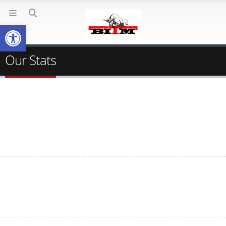
Deschide bara de unelte
Our Stats
0
+
Happy Clients
0
Years in Business