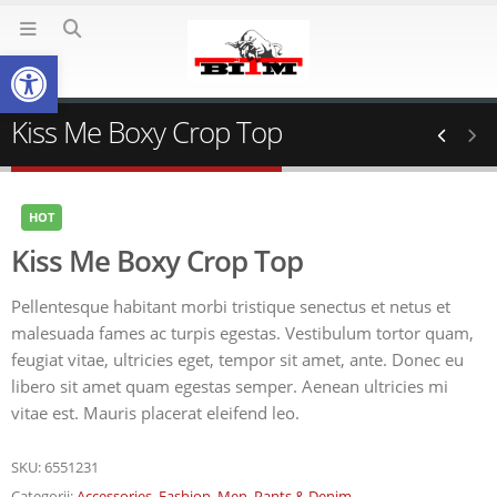
Deschide bara de unelte
Kiss Me Boxy Crop Top
HOT
Kiss Me Boxy Crop Top
Pellentesque habitant morbi tristique senectus et netus et
malesuada fames ac turpis egestas. Vestibulum tortor quam,
feugiat vitae, ultricies eget, tempor sit amet, ante. Donec eu
libero sit amet quam egestas semper. Aenean ultricies mi
vitae est. Mauris placerat eleifend leo.
SKU:
6551231
Categorii:
Accessories
,
Fashion
,
Men
,
Pants & Denim