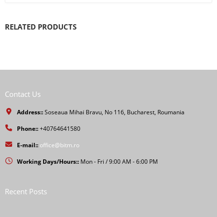
RELATED PRODUCTS
Contact Us
Address::
Soseaua Mihai Bravu, No 116, Bucharest, Roumania
Phone::
+40764641580
E-mail::
office@bitm.ro
Working Days/Hours::
Mon - Fri / 9:00 AM - 6:00 PM
Recent Posts